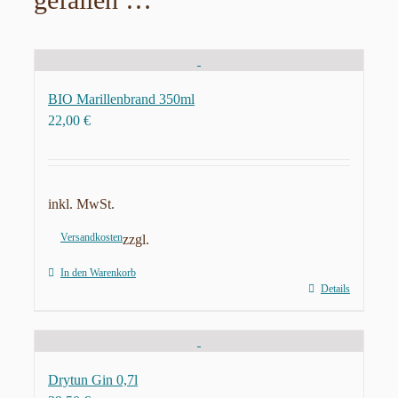
BIO Marillenbrand 350ml
22,00
€
inkl. MwSt.
Versandkosten
zzgl.
In den Warenkorb
Details
Drytun Gin 0,7l