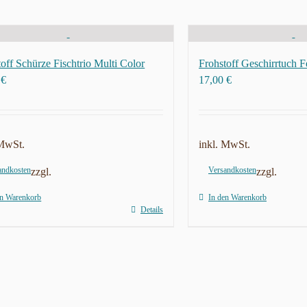
off Schürze Fischtrio Multi Color
Frohstoff Geschirrtuch F
0
€
17,00
€
 MwSt.
inkl. MwSt.
andkosten
Versandkosten
zzgl.
zzgl.
en Warenkorb
In den Warenkorb
Details