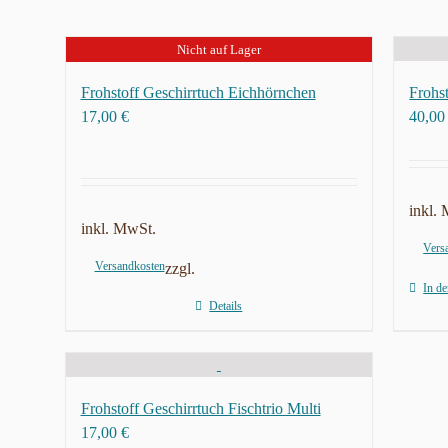
Nicht auf Lager
Frohstoff Geschirrtuch Eichhörnchen
Frohst
17,00
€
40,0
inkl.
inkl. MwSt.
Vers
Versandkosten
zzgl.
In d
Details
Frohstoff Geschirrtuch Fischtrio Multi
17,00
€