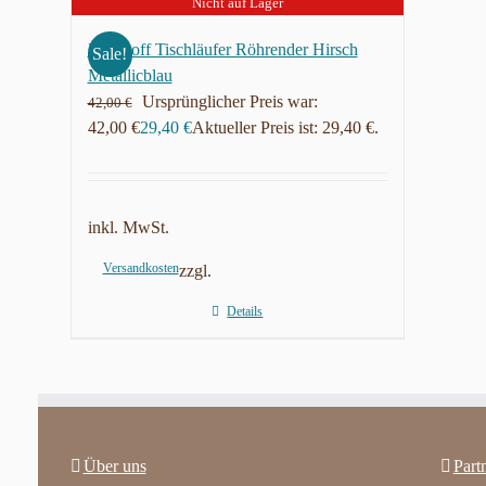
Nicht auf Lager
Frohstoff Tischläufer Röhrender Hirsch
Sale!
Metallicblau
Ursprünglicher Preis war:
42,00
€
42,00 €
29,40
€
Aktueller Preis ist: 29,40 €.
inkl. MwSt.
Versandkosten
zzgl.
Details
Über uns
Part