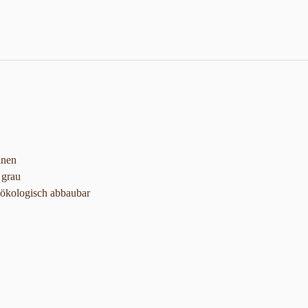
inen
 grau
d ökologisch abbaubar