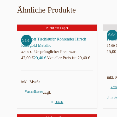
Ähnliche Produkte
Nicht auf Lager
Sale!
Frohstoff Tischläufer Röhrender Hirsch
Frohst
Sale!
Rosegold Metallic
15,00
Ursprünglicher Preis war:
15,00
42,00
€
42,00 €
29,40
€
Aktueller Preis ist: 29,40 €.
inkl.
inkl. MwSt.
Vers
Versandkosten
zzgl.
In d
Details