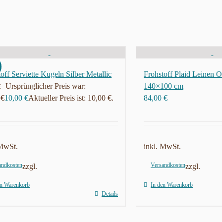
off Serviette Kugeln Silber Metallic
Frohstoff Plaid Leinen 
Ursprünglicher Preis war:
140×100 cm
€
 €
10,00
€
Aktueller Preis ist: 10,00 €.
84,00
€
 MwSt.
inkl. MwSt.
andkosten
Versandkosten
zzgl.
zzgl.
en Warenkorb
In den Warenkorb
Details